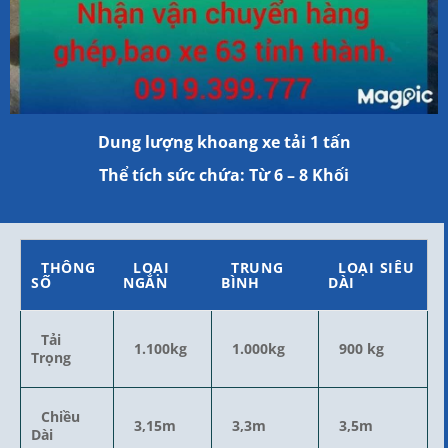
Dung lượng khoang xe tải 1 tấn
Thể tích sức chứa: Từ 6 – 8 Khối
THÔNG
LOẠI
TRUNG
LOẠI SIÊU
SỐ
NGẮN
BÌNH
DÀI
Tải
1.100kg
1.000kg
900 kg
Trọng
Chiều
3,15m
3,3m
3,5m
Dài