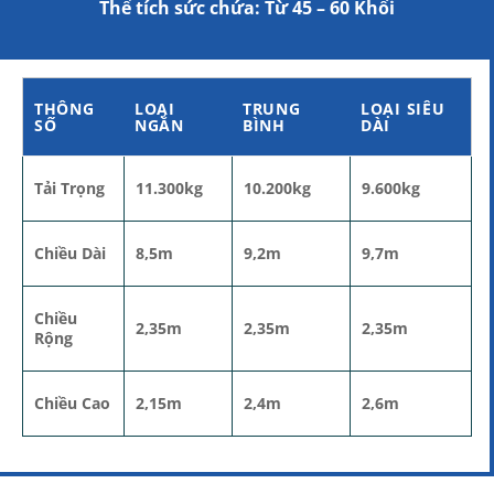
Thể tích sức chứa: Từ 45 – 60 Khối
THÔNG
LOẠI
TRUNG
LOẠI SIÊU
SỐ
NGẮN
BÌNH
DÀI
Tải Trọng
11.300kg
10.200kg
9.600kg
Chiều Dài
8,5m
9,2m
9,7m
Chiều
2,35m
2,35m
2,35m
Rộng
Chiều Cao
2,15m
2,4m
2,6m