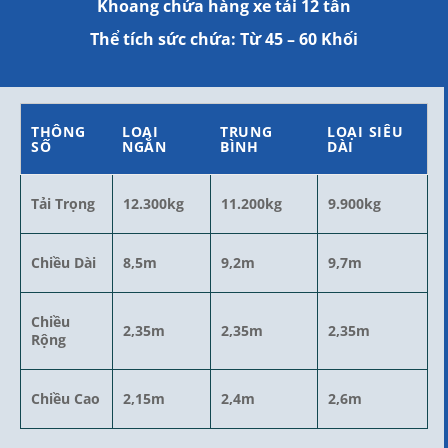
Khoang chứa hàng xe tải 12 tấn
Thể tích sức chứa: Từ 45 – 60 Khối
THÔNG
LOẠI
TRUNG
LOẠI SIÊU
SỐ
NGẮN
BÌNH
DÀI
Tải Trọng
12.300kg
11.200kg
9.900kg
Chiều Dài
8,5m
9,2m
9,7m
Chiều
2,35m
2,35m
2,35m
Rộng
Chiều Cao
2,15m
2,4m
2,6m