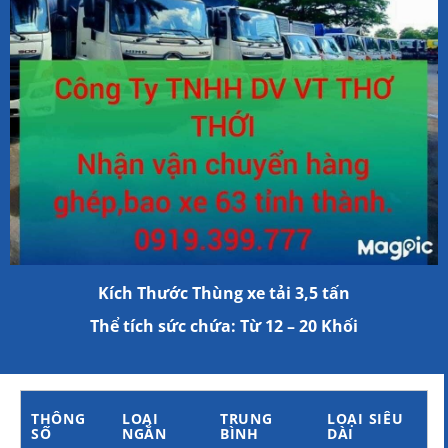
Kích Thước Thùng xe tải 3,5 tấn
Thể tích sức chứa: Từ 12 – 20 Khối
THÔNG
LOẠI
TRUNG
LOẠI SIÊU
SỐ
NGẮN
BÌNH
DÀI