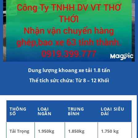
Dung lượng khoang xe tải 1.8 tấn
Thể tích sức chứa: Từ 8 – 12 Khối
THÔNG
LOẠI
TRUNG
LOẠI SIÊU
SỐ
NGẮN
BÌNH
DÀI
Tải Trọng
1.950kg
1.850kg
1.750 kg