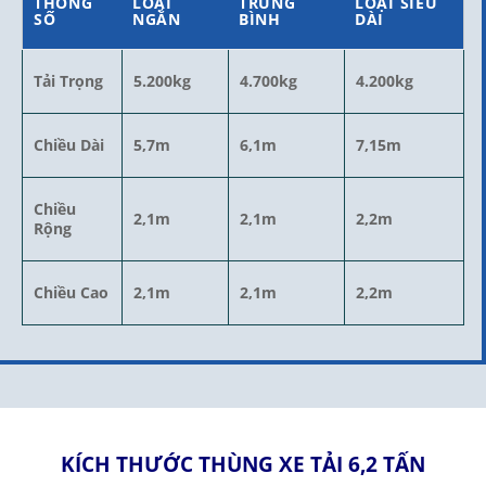
THÔNG
LOẠI
TRUNG
LOẠI SIÊU
SỐ
NGẮN
BÌNH
DÀI
Tải Trọng
5.200kg
4.700kg
4.200kg
Chiều Dài
5,7m
6,1m
7,15m
Chiều
2,1m
2,1m
2,2m
Rộng
Chiều Cao
2,1m
2,1m
2,2m
KÍCH THƯỚC THÙNG XE TẢI 6,2 TẤN