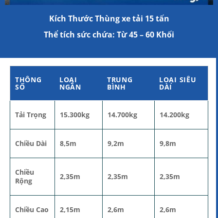
Kích Thước Thùng xe tải 15 tấn
Thể tích sức chứa: Từ 45 – 60 Khối
THÔNG
LOẠI
TRUNG
LOẠI SIÊU
SỐ
NGẮN
BÌNH
DÀI
Tải Trọng
15.300kg
14.700kg
14.200kg
Chiều Dài
8,5m
9,2m
9,8m
Chiều
2,35m
2,35m
2,35m
Rộng
Chiều Cao
2,15m
2,6m
2,6m