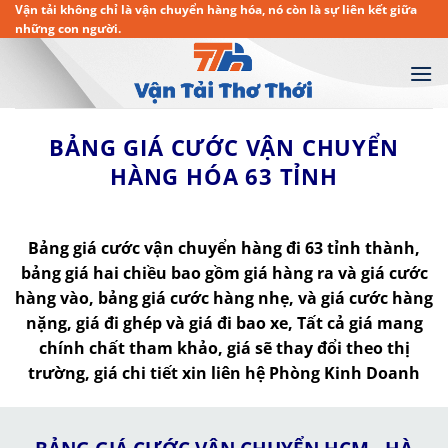
Chuyển
Vận tải không chỉ là vận chuyển hàng hóa, nó còn là sự liên kết giữa
những con người.
đến
nội
dung
BẢNG GIÁ CƯỚC VẬN CHUYỂN
HÀNG HÓA 63 TỈNH
Bảng giá cước vận chuyển hàng đi 63 tỉnh thành,
bảng giá hai chiều bao gồm giá hàng ra và giá cước
hàng vào, bảng giá cước hàng nhẹ, và giá cước hàng
nặng, giá đi ghép và giá đi bao xe, Tất cả giá mang
chính chất tham khảo, giá sẽ thay đổi theo thị
trường, giá chi tiết xin liên hệ Phòng Kinh Doanh